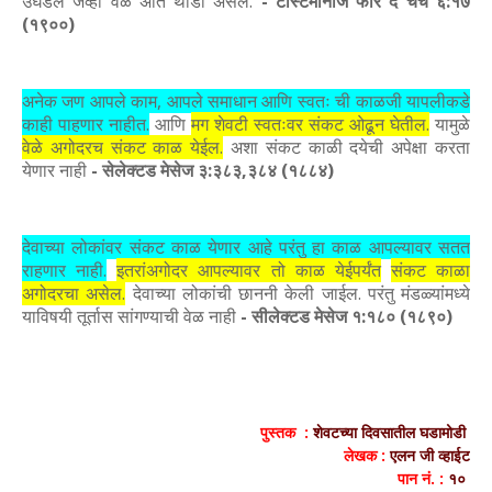
उघडेल जेव्हा वेळ अति थोडा असेल.
- टेस्टिमोनीज फॉर द चर्च ६:१७
(१९००)
अनेक जण आपले काम, आपले समाधान आणि स्वतः ची काळजी यापलीकडे
काही पाहणार नाहीत.
आणि
मग शेवटी स्वतःवर संकट ओढून घेतील.
यामुळे
वेळे अगोदरच संकट काळ येईल.
अशा संकट काळी दयेची अपेक्षा करता
येणार नाही
- सेलेक्टड मेसेज ३:३८३,३८४ (१८८४)
देवाच्या लोकांवर संकट काळ येणार आहे परंतु हा काळ आपल्यावर सतत
राहणार नाही.
इतरांअगोदर आपल्यावर तो काळ येईपर्यंत
संकट काळा
अगोदरचा असेल.
देवाच्या लोकांची छाननी केली जाईल. परंतु मंडळ्यांमध्ये
याविषयी तूर्तास सांगण्याची वेळ नाही
- सीलेक्टड मेसेज १:१८० (१८९०)
पुस्तक :
शेवटच्या दिवसातील घडामोडी
लेखक :
एलन जी व्हाईट
पान नं. :
१०