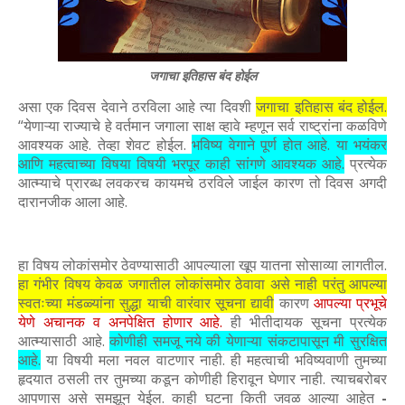
जगाचा इतिहास बंद होईल
असा एक दिवस देवाने ठरविला आहे त्या दिवशी
जगाचा इतिहास बंद होईल.
“येणाऱ्या राज्याचे हे वर्तमान जगाला साक्ष व्हावे म्हणून सर्व राष्ट्रांना कळविणे
आवश्यक आहे. तेव्हा शेवट होईल.
भविष्य वेगाने पूर्ण होत आहे. या भयंकर
आणि महत्वाच्या विषया विषयी भरपूर काही सांगणे आवश्यक आहे.
प्रत्येक
आत्म्याचे प्रारब्ध लवकरच कायमचे ठरविले जाईल कारण तो दिवस अगदी
दारानजीक आला आहे.
हा विषय लोकांसमोर ठेवण्यासाठी आपल्याला खूप यातना सोसाव्या लागतील.
हा गंभीर विषय केवळ जगातील लोकांसमोर ठेवावा असे नाही परंतु आपल्या
स्वतःच्या मंडळ्यांना सुद्धा याची वारंवार सूचना द्यावी
कारण
आपल्या प्रभूचे
येणे अचानक व अनपेक्षित होणार आहे.
ही भीतीदायक सूचना प्रत्येक
आत्म्यासाठी आहे.
कोणीही समजू नये की येणाऱ्या संकटापासून मी सुरक्षित
आहे.
या विषयी मला नवल वाटणार नाही. ही महत्वाची भविष्यवाणी तुमच्या
हृदयात ठसली तर तुमच्या कडून कोणीही हिरावून घेणार नाही. त्याचबरोबर
आपणास असे समझून येईल. काही घटना किती जवळ आल्या आहेत
-