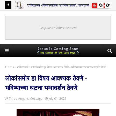
दानीएलच्या भविष्यवाणीतील जागतिक शक्ती / साम्राज्ये
्यवाणी
भविष्यवाणी
Responsive Advertisement
Home
भविष्यवाणी
लोकांसमोर हा विषय आवश्यक ठेवणे - भविष्याच्या घटना यथादर्शन ठेवणे
लोकांसमोर हा विषय आवश्यक ठेवणे -
भविष्याच्या घटना यथादर्शन ठेवणे
Three Angel's Message
July 01, 2021