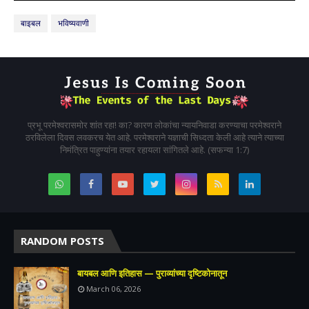
बाइबल
भविष्यवाणी
प्रभू परमेश्वरासमोर शांत रहा! का? कारण लोकांचा न्यायनिवाडा करण्याचा परमेश्वराने
ठरविलेला दिवस लवकरच येत आहे. परमेश्वराने यज्ञाची सिध्दता केली आहे त्याने त्याच्या
निमंत्रित पाहुण्यांना तयार रहायला सांगितले आहे. (सफन्या 1:7)
RANDOM POSTS
बायबल आणि इतिहास — पुराव्यांच्या दृष्टिकोनातून
March 06, 2026