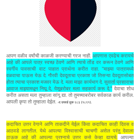
आपण वळीव वर्षांची काळजी करण्याची गरज नाही.
आपणास एवढेच करायचे
आहे की आपले पात्र स्वच्छ ठेवणे आणि त्याचे तोंड वर करून ठेवणे आणि
स्वर्गीय पावसाची वाट पाहात प्रार्थना करीत राहा. "माझ्या पात्रामध्ये
वळवाचा पाऊस येऊ दे. गौरवी देवदूताचा प्रकाश जो तिसऱ्या देवदूतासोबत
होता त्याचा प्रकाश मजवर येऊ दे. मला माझा कार्यभाग दे. सुवार्ता प्रसाराचा
आवाज माझ्यामधून निघू दे, येशूबरोबर मला सहकार्य करू दे."
देवाचा शोध
करीत असता मला तुम्हाला सांगू द्या. तो तुमच्याबरोबर सर्वकाळ कार्य करील.
आपली कृपा तो तुम्हाला देईल.
-द उपवर्ड लुक २८३ (१८९१).
कदाचित उत्तर वेगाने आणि ताकदीने येईल किंवा कदाचित काही दिवस व
आठवडे लागतील. येथे आपल्या विश्वासाची चाचणी असेल परंतु देवाला
ठाऊक आहे की आपल्या प्रश्नाचे उत्तर कसे केव्हा द्यायचे.
आपल्या