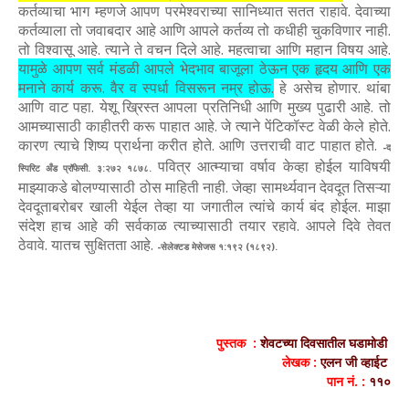
कर्तव्याचा भाग म्हणजे आपण परमेश्वराच्या सानिध्यात सतत राहावे. देवाच्या
कर्तव्याला तो जवाबदार आहे आणि आपले कर्तव्य तो कधीही चुकविणार नाही.
तो विश्वासू आहे. त्याने ते वचन दिले आहे. महत्वाचा आणि महान विषय आहे.
यामुळे आपण सर्व मंडळी आपले भेदभाव बाजूला ठेऊन एक हृदय आणि एक
मनाने कार्य करू. वैर व स्पर्धा विसरून नम्र होऊ.
हे असेच होणार. थांबा
आणि वाट पहा. येशू ख्रिस्त आपला प्रतिनिधी आणि मुख्य पुढारी आहे. तो
आमच्यासाठी काहीतरी करू पाहात आहे. जे त्याने पेंटिकॉस्ट वेळी केले होते.
कारण त्याचे शिष्य प्रार्थना करीत होते. आणि उत्तराची वाट पाहात होते.
-द
पवित्र आत्म्याचा वर्षाव केव्हा होईल याविषयी
स्पिरिट अँड प्रॉफेसी. ३:२७२ १८७८.
माझ्याकडे बोलण्यासाठी ठोस माहिती नाही. जेव्हा सामर्थ्यवान देवदूत तिसऱ्या
देवदूताबरोबर खाली येईल तेव्हा या जगातील त्यांचे कार्य बंद होईल. माझा
संदेश हाच आहे की सर्वकाळ त्याच्यासाठी तयार रहावे. आपले दिवे तेवत
ठेवावे. यातच सुक्षितता आहे.
-सेलेक्टड मेसेजस १:१९२ (१८९२).
पुस्तक :
शेवटच्या दिवसातील घडामोडी
लेखक :
एलन जी व्हाईट
पान नं. :
१
१०