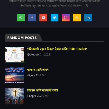
ठरविलेला दिवस लवकरच येत आहे. परमेश्वराने यज्ञाची सिध्दता केली आहे त्याने त्याच्या
निमंत्रित पाहुण्यांना तयार रहायला सांगितले आहे. (सफन्या 1:7)
RANDOM POSTS
भविष्यवाणी २३०० दिवस: देवाचा अंतिम संदेश मानवतेला!
August 01, 2025
प्रकाश आणि जीवन
July 12, 2025
विश्वास आणि तारणाची शक्ती
April 27, 2025