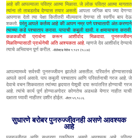
आहे की आपल्याला पवित्र आत्मा मिळावा. जे लोक पवित्र आत्मा मागतात
त्यांना तो ताबडतोब देण्यास तयार असतो.
आपला जगिक बाप ज्या देणग्या
आपणास देतो त्या पेक्षा कितीतरी मौल्यवान देणग्या तो स्वर्गीय बाप देऊ
शकतो.
परंतु आपले कर्तव्य आहे की आपण नम्र पणे पश्चातापी अंतःकरणाने
त्याच्या कडे पश्चाताप करावा. पापाची कबुली द्यावी. व क्षमायाचना करावी.
कळकळीची प्रार्थना करून आशीर्वाद मिळवावा. पुनरुज्जीवन
मिळविण्यासाठी प्रार्थनेची अति आश्यकता आहे.
म्हणजे देव आशीर्वाद देण्याचे
त्याचे अभिवचन पूर्ण करील.
-सेलेक्टड मेसेज १:१२१ (१८८७)
आपल्यामध्ये सर्वस्वी पुनरुज्जीवन झालेले असतील. परिवर्तन होण्यासारखे
आपले कार्य असावे. पाप कबुली पश्चाताप आणि परिवर्तनाची गरज आहे. जे
देवाचे वचन शिकवतात त्यांच्या हृदयात येशूची दया रूपांतरित होण्याची गरज
आहे. त्यांचे कार्य पूर्ण होण्याअगोदर कोणतेच अडथळे येणार नाहीत याची
दक्षाता घ्यावी नाहीतर उशीर होईल.
-लेटर ५१,१८८६.
सुधारणे बरोबर पुनरुज्जीवनही असणे आवश्यक
आहे
पुनरुज्जीवन आणि सुधारणा एकत्रित असणे आवश्यक आहे. पवित्र