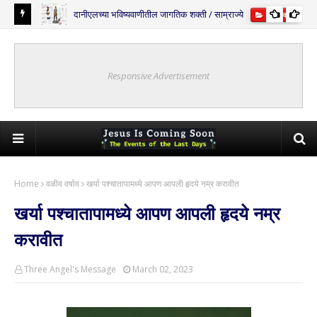
दानीएलच्या भविष्यवाणीतील जागतिक शक्ती / साम्राज्ये
्यवाणी
भविष्यवाणी
Responsive Advertisement
Home
वळीव वर्षाव
खर्या पश्चातापामध्ये आपण आपली हृदये नम्र करावीत
खर्या पश्चातापामध्ये आपण आपली हृदये नम्र
करावीत
Three Angel's Message
March 02, 2023