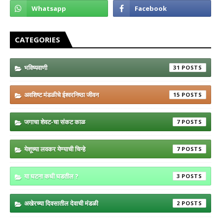
CATEGORIES
भविष्यवाणी
31
अवशिष्ट मंडळीचे ईश्वरनिष्ठा जीवन
15
जगाचा शेवट-चा संकट काळ
7
येशूच्या लवकर येण्याची चिन्हे
7
या घटना कधी घडतील ?
3
अखेरच्या दिवसातील देवाची मंडळी
2